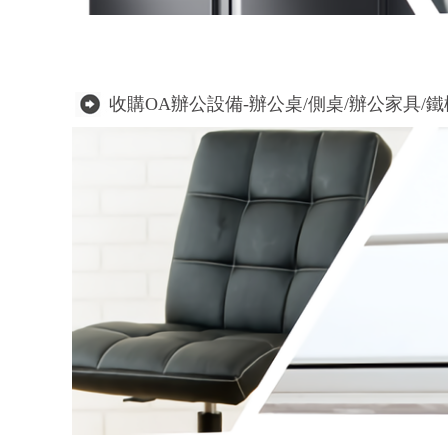
收購OA辦公設備-辦公桌/側桌/辦公家具/