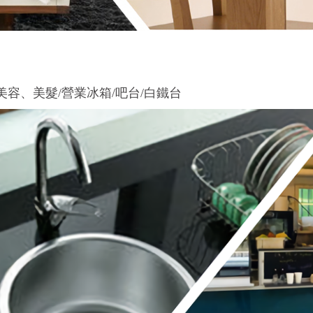
美容、美髮/營業冰箱/吧台/白鐵台