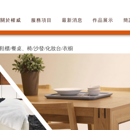
關於權威
服務項目
最新消息
作品展示
簡
/鞋櫃/餐桌、椅/沙發/化妝台/衣櫥