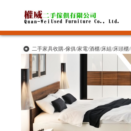
二手家具收購-傢俱/家電/酒櫃/床組/床頭櫃