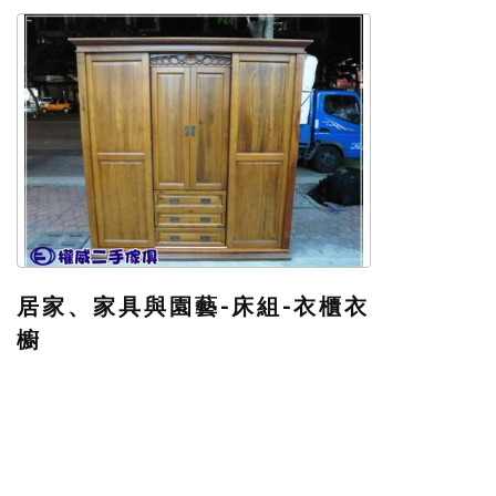
居家、家具與園藝-床組-衣櫃衣
櫥