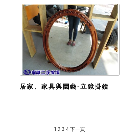
居家、家具與園藝-立鏡掛鏡
1
2
3
4
下一頁