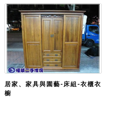
居家、家具與園藝-床組-衣櫃衣
櫥