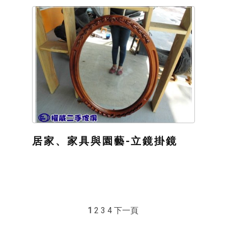
居家、家具與園藝-立鏡掛鏡
1
2
3
4
下一頁